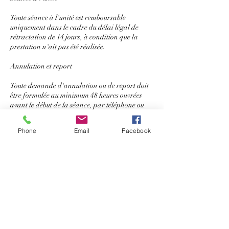
Toute séance à l'unité est remboursable
uniquement dans le cadre du délai légal de
rétractation de 14 jours, à condition que la
prestation n'ait pas été réalisée.
Annulation et report
Toute demande d'annulation ou de report doit
être formulée au minimum 48 heures ouvrées
avant le début de la séance, par téléphone ou
par courrier électronique.
Phone
Email
Facebook
Une séance à l'unité peut être reportée une seule
fois, exclusivement en cas de force majeure
(maladie, accident, événement familial grave
ou toute autre situation imprévisible et
indépendante de la volonté du client).
En cas d'annulation ou de demande de report
moins de 48 heures ouvrées avant la séance, ou
en cas d'absence du client au rendez-vous, la
séance est due dans son intégralité et ne pourra